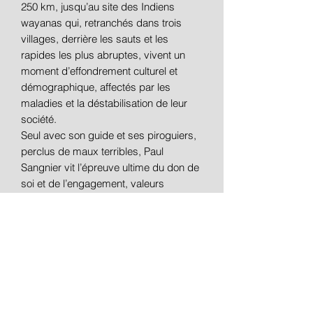
250 km, jusqu’au site des Indiens
wayanas qui, retranchés dans trois
villages, derrière les sauts et les
rapides les plus abruptes, vivent un
moment d’effondrement culturel et
démographique, affectés par les
maladies et la déstabilisation de leur
société.
Seul avec son guide et ses piroguiers,
perclus de maux terribles, Paul
Sangnier vit l’épreuve ultime du don de
soi et de l’engagement, valeurs
transmises par son père, l’homme
politique Marc Sangnier.
Il accomplit sa mission de collecte
d’informations, d’échange d’objets, il
filme et enregistre un monde au
crépuscule de son existence. Il va
jusqu’au bout.